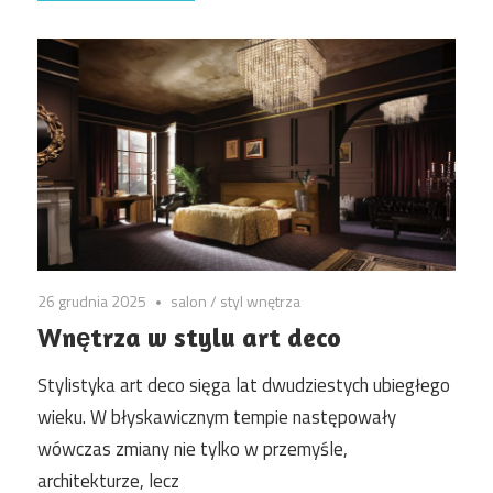
26 grudnia 2025
salon
/
styl wnętrza
Wnętrza w stylu art deco
Stylistyka art deco sięga lat dwudziestych ubiegłego
wieku. W błyskawicznym tempie następowały
wówczas zmiany nie tylko w przemyśle,
architekturze, lecz