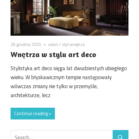
26 grudnia 2025
salon
/
styl wnętrza
Wnętrza w stylu art deco
Stylistyka art deco sięga lat dwudziestych ubiegłego
wieku. W błyskawicznym tempie następowały
wówczas zmiany nie tylko w przemyśle,
architekturze, lecz
Continue reading »