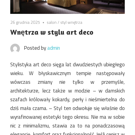
26 grudnia 2025
salon
/
styl wnętrza
Wnętrza w stylu art deco
Posted by
admin
Stylistyka art deco sięga lat dwudziestych ubiegłego
wieku. W błyskawicznym tempie następowały
wówczas zmiany nie tylko w przemyśle,
architekturze, lecz także w modzie – w damskich
szafach królowały kokardy, perły i nieśmiertelna do
dziś mała czarna. – Styl ten odwołuje się właśnie do
wyrafinowanej estetyki tego okresu. Nie ma w sobie
nic z minimalizmu, stawia za to na ponadczasową
elegancję, komfort oraz funkcjonalność. Jeśli cenisz w