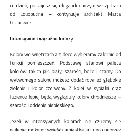
co dzień, poczujesz się elegancko niczym w szpilkach
od Louboutina – kontynuuje architekt Marta
Łuckiewicz.
Intensywne i wyraźne kolory
Kolory we wnętrzach art deco wybieramy zależnie od
funkcji pomieszczeń. Podstawę stanowi paleta
kolorów takich jak: biały, szarości, beże i czarny. Do
wytwornego salonu możesz dodać również głębokie
zielenie i kolor czerwony. Z kolei w sypialni oraz
łazience lepiej będą wyglądały kolory chłodniejsze –
szarości i odcienie niebieskiego.
Jeżeli w intensywnych kolorach nie czujemy się
najlepiej możemy wnieść namiastkę art deco poprzez