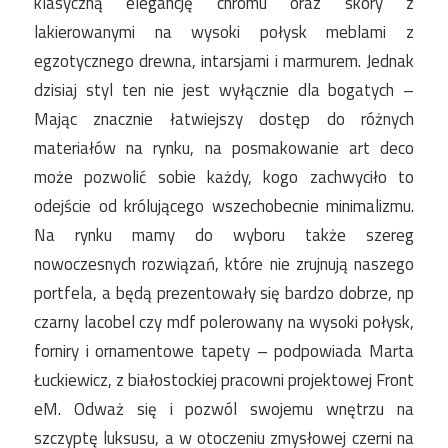
klasyczną elegancję chromu oraz skóry z
lakierowanymi na wysoki połysk meblami z
egzotycznego drewna, intarsjami i marmurem. Jednak
dzisiaj styl ten nie jest wyłącznie dla bogatych –
Mając znacznie łatwiejszy dostęp do różnych
materiałów na rynku, na posmakowanie art deco
może pozwolić sobie każdy, kogo zachwyciło to
odejście od królującego wszechobecnie minimalizmu.
Na rynku mamy do wyboru także szereg
nowoczesnych rozwiązań, które nie zrujnują naszego
portfela, a będą prezentowały się bardzo dobrze, np
czarny lacobel czy mdf polerowany na wysoki połysk,
forniry i ornamentowe tapety – podpowiada Marta
Łuckiewicz, z białostockiej pracowni projektowej Front
eM. Odważ się i pozwól swojemu wnętrzu na
szczyptę luksusu, a w otoczeniu zmysłowej czerni na